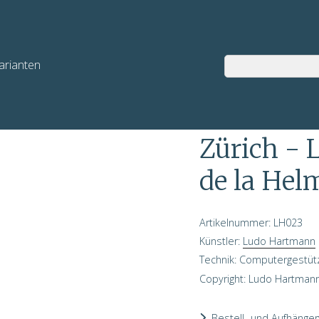
arianten
udo Hartmann
/ LH023
Zürich - 
de la Hel
Artikelnummer: LH023
Künstler:
Ludo Hartmann
Technik: Computergestüt
Copyright: Ludo Hartman
Bestell- und Aufhänger