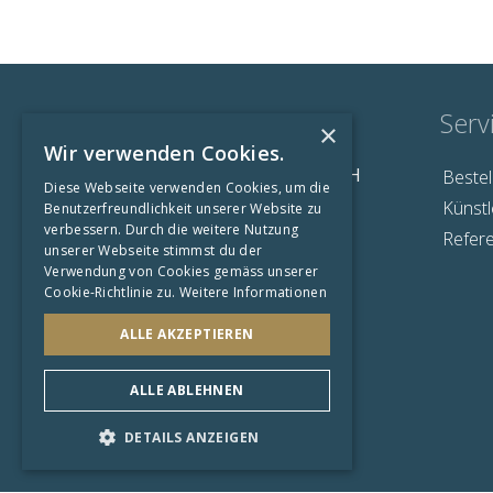
Kontakt
Serv
×
Wir verwenden Cookies.
The Fine Art Gallery GmbH
Bestel
Diese Webseite verwenden Cookies, um die
Grundacherweg 2
Künstl
Benutzerfreundlichkeit unserer Website zu
6060 Sarnen
verbessern. Durch die weitere Nutzung
Refer
unserer Webseite stimmst du der
info@thefineartgallery.ch
Verwendung von Cookies gemäss unserer
Cookie-Richtlinie zu.
Weitere Informationen
ALLE AKZEPTIEREN
ALLE ABLEHNEN
DETAILS ANZEIGEN