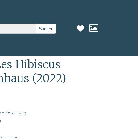
Suchen
« Vorheriges
Nächstes »
Les Hibiscus
mhaus (2022)
ze Zeichnung
n
varianten