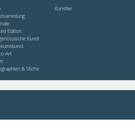
e
Künstler
stsammlung
inale
ted Edition
genössische Kunst
eumskunst
to-Art
rt
ographien & Stiche