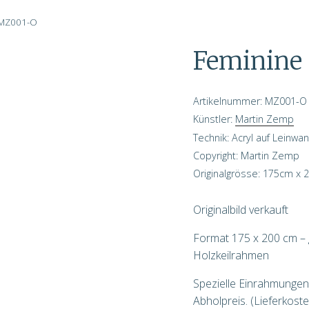
MZ001-O
Feminine 
Artikelnummer: MZ001-O
Künstler:
Martin Zemp
Technik: Acryl auf Leinwa
Copyright: Martin Zemp
Originalgrösse:
175
cm x
2
Originalbild verkauft
Format 175 x 200 cm –
Holzkeilrahmen
Spezielle Einrahmungen
Abholpreis. (Lieferkost