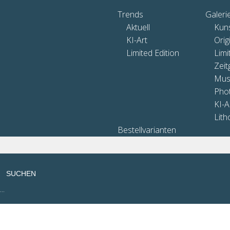
Trends
Galeri
Aktuell
Kun
KI-Art
Orig
Limited Edition
Limi
Zeit
Mus
Pho
KI-A
Lith
Bestellvarianten
SUCHEN
...