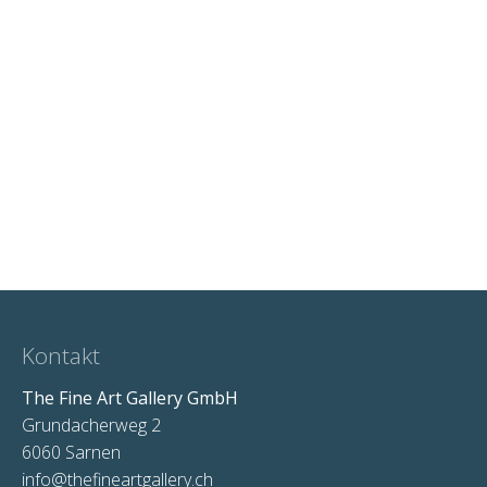
Kontakt
The Fine Art Gallery GmbH
Grundacherweg 2
6060 Sarnen
info@thefineartgallery.ch