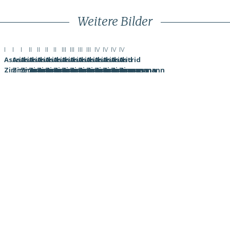
Weitere Bilder
Serie
Serie
Serie
Serie
Serie
Serie
Serie
Serie
Serie
Serie
Serie
Serie
Serie
Serie
Serie
I
I
I
II
II
II
II
III
III
III
III
IV
IV
IV
IV
Astrid
Astrid
Astrid
Astrid
Astrid
Astrid
Astrid
Astrid
Astrid
Astrid
Astrid
Astrid
Astrid
Astrid
Astrid
Zimmermann
Zimmermann
Zimmermann
Zimmermann
Zimmermann
Zimmermann
Zimmermann
Zimmermann
Zimmermann
Zimmermann
Zimmermann
Zimmermann
Zimmermann
Zimmermann
Zimmermann