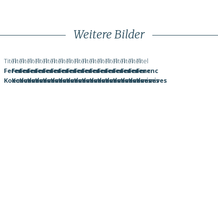
Weitere Bilder
Ohne
Ohne
Ohne
Ohne
Ohne
Ohne
Ohne
Ohne
Ohne
Ohne
Ohne
Ohne
Ohne
Ohne
Ohne
Ohne
Ohne
Ohne
Titel
Titel
Titel
Titel
Titel
Titel
Titel
Titel
Titel
Titel
Titel
Titel
Titel
Titel
Titel
Titel
Titel
Titel
Ferenc
Ferenc
Ferenc
Ferenc
Ferenc
Ferenc
Ferenc
Ferenc
Ferenc
Ferenc
Ferenc
Ferenc
Ferenc
Ferenc
Ferenc
Ferenc
Ferenc
Ferenc
Koemives
Koemives
Koemives
Koemives
Koemives
Koemives
Koemives
Koemives
Koemives
Koemives
Koemives
Koemives
Koemives
Koemives
Koemives
Koemives
Koemives
Koemives