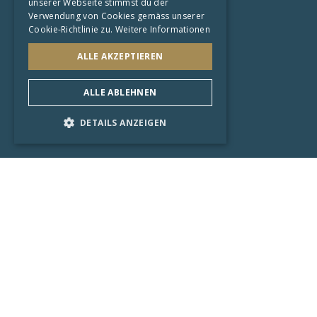
unserer Webseite stimmst du der
Datenschutzerklärung
Verwendung von Cookies gemäss unserer
Cookie-Richtlinie zu.
Weitere Informationen
AGB
ALLE AKZEPTIEREN
Shops
Zürich
ALLE ABLEHNEN
Sarnen
DETAILS ANZEIGEN
Startseite
Künstler
Trends
Aktuell
KI-Art
Limited Edition
Galerie
Kunstsammlung
Originale