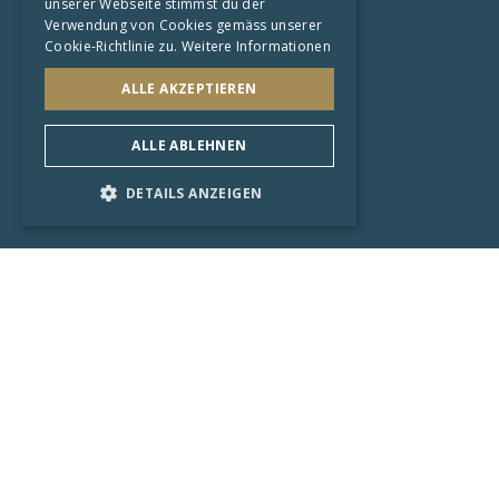
unserer Webseite stimmst du der
Datenschutzerklärung
Verwendung von Cookies gemäss unserer
Cookie-Richtlinie zu.
Weitere Informationen
AGB
ALLE AKZEPTIEREN
Shops
Zürich
ALLE ABLEHNEN
Sarnen
DETAILS ANZEIGEN
Startseite
Künstler
Trends
Aktuell
KI-Art
Limited Edition
Galerie
Kunstsammlung
Originale