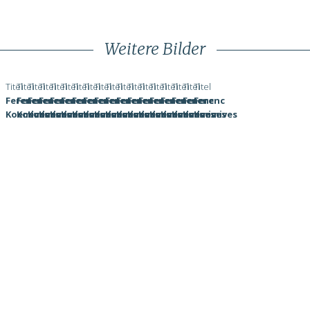
Weitere Bilder
Ohne
Ohne
Ohne
Ohne
Ohne
Ohne
Ohne
Ohne
Ohne
Ohne
Ohne
Ohne
Ohne
Ohne
Ohne
Ohne
Ohne
Ohne
Titel
Titel
Titel
Titel
Titel
Titel
Titel
Titel
Titel
Titel
Titel
Titel
Titel
Titel
Titel
Titel
Titel
Titel
Ferenc
Ferenc
Ferenc
Ferenc
Ferenc
Ferenc
Ferenc
Ferenc
Ferenc
Ferenc
Ferenc
Ferenc
Ferenc
Ferenc
Ferenc
Ferenc
Ferenc
Ferenc
Koemives
Koemives
Koemives
Koemives
Koemives
Koemives
Koemives
Koemives
Koemives
Koemives
Koemives
Koemives
Koemives
Koemives
Koemives
Koemives
Koemives
Koemives