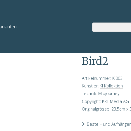
arianten
03
Bird2
Artikelnummer: KI003
Künstler:
KI Kollektion
Technik: Midjourney
Copyright: KRT Media AG
Originalgrösse:
23.5
cm x
Bestell- und Aufhänger