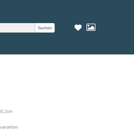
Suchen
Nächstes »
35.2
cm
varianten