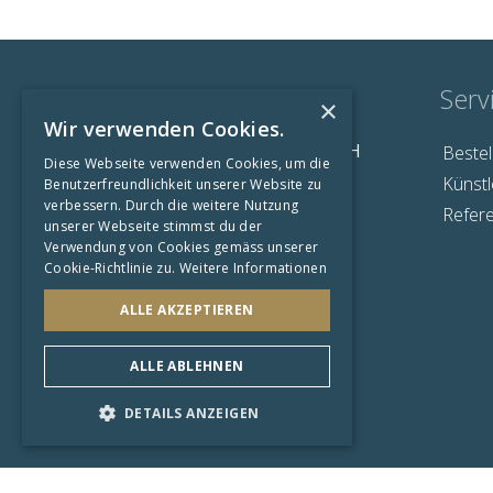
Kontakt
Serv
×
Wir verwenden Cookies.
The Fine Art Gallery GmbH
Bestel
Diese Webseite verwenden Cookies, um die
Grundacherweg 2
Künstl
Benutzerfreundlichkeit unserer Website zu
6060 Sarnen
verbessern. Durch die weitere Nutzung
Refer
unserer Webseite stimmst du der
info@thefineartgallery.ch
Verwendung von Cookies gemäss unserer
Cookie-Richtlinie zu.
Weitere Informationen
ALLE AKZEPTIEREN
ALLE ABLEHNEN
DETAILS ANZEIGEN
Startseite