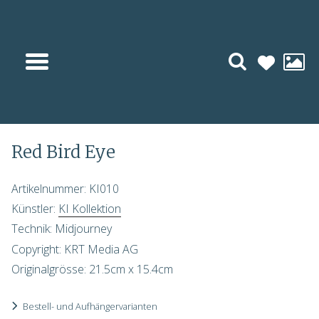
« Vorheriges
Nächstes »
Red Bird Eye
Artikelnummer: KI010
Künstler:
KI Kollektion
Technik: Midjourney
Copyright: KRT Media AG
Originalgrösse:
21.5
cm x
15.4
cm
Bestell- und Aufhängervarianten