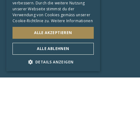
verbessern. Durch die weitere Nutzung
Impressum
unserer Webseite stimmst du der
Datenschutzerklärung
Verwendung von Cookies gemäss unserer
Cookie-Richtlinie zu.
Weitere Informationen
AGB
ALLE AKZEPTIEREN
Shops
Zürich
ALLE ABLEHNEN
Sarnen
DETAILS ANZEIGEN
Startseite
Künstler
Trends
Aktuell
KI-Art
Limited Edition
Galerie
Kunstsammlung